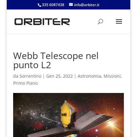
335 6087438
info@orbiter.it
Webb Telescope nel
punto L2
da
Sorrentino
|
Gen 25, 2022
|
Astronomia
,
Missioni
,
Primo Piano