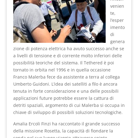
venien
te,
l’esper
imento
di
genera
zione di potenza elettrica ha avuto successo anche se
a livelli di tensione e di corrente molto inferiori delle
possibilità teoriche del sistema. Il Tethered è poi
tornato in orbita nel 1996 e in quella occasione
Franco Malerba fece da assistente a terra al collega
Umberto Guidoni. L’idea dei satelliti a filo è ancora
tenuta in forte considerazione e una delle possibili
applicazioni future potrebbe essere la cattura di
detriti spaziali, argomento di cui Malerba si occupa in
chiave di sviluppo di possibili soluzioni tecnologiche.
Amalia Ercoli Finzi ha raccontato il grande successo
della missione Rosetta, la capacità di fiondare la
sonda nel suo lungo viaggio attraverso spinte