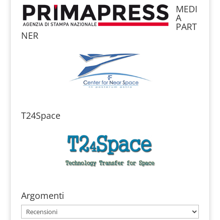
MEDI
A
PART
NER
T24Space
Argomenti
Argomenti