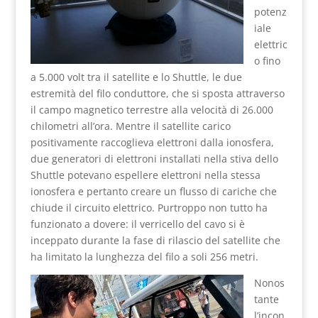
potenz
iale
elettric
o fino
a 5.000 volt tra il satellite e lo Shuttle, le due
estremità del filo conduttore, che si sposta attraverso
il campo magnetico terrestre alla velocità di 26.000
chilometri all’ora. Mentre il satellite carico
positivamente raccoglieva elettroni dalla ionosfera,
due generatori di elettroni installati nella stiva dello
Shuttle potevano espellere elettroni nella stessa
ionosfera e pertanto creare un flusso di cariche che
chiude il circuito elettrico. Purtroppo non tutto ha
funzionato a dovere: il verricello del cavo si è
inceppato durante la fase di rilascio del satellite che
ha limitato la lunghezza del filo a soli 256 metri.
Nonos
tante
l’incon