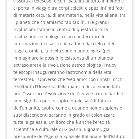
vissuta ai telescopi e con i satelliti di tutto il mondo e
ci porta in viaggio tra corpi celesti e spazi infiniti fatti
di materia oscura, di antimateria, nella vita aliena, tra
i pianeti che chiamiamo “abitabili”. Tre grandi
rivoluzioni stanno al centro di questo libro: la
rivoluzione cosmologica (con cui decifrare le
informazioni dei sassi che cadono dal cielo e dei
raggi cosmici), la rivoluzione planetologica (per
immaginare la possibile esistenza di un pianeta
extrasolare) e la rivoluzione astrobiologica (i nuovi
telescopi inaugureranno l’astronomia della vita
terrestre). L’Universo che “vediamo” con i nostri occhi
è soltanto l’Universo della materia di cui siamo fatti
noi. Osservare l’evoluzione dell’Universo in miliardi di
anni significa perciò capire quale sarà il futuro
dell’umanità, capire come e quando homo sapiens e i
suoi discendenti saranno in grado di colonizzare
tutta la galassia. Un libro che è anche l’eredità
scientifica e culturale di Giovanni Bignami, già
presidente dell’Agenzia Spaziale Italiana e dell’Istituto