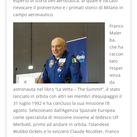
esperto di storia dell’aerostatica, al quale è toccato
rievocare il pionierismo e i primati storici di Milano in
campo aeronautico.
Franco
Maler
ba,
che ha
raccon
tato
l’esper
ienza
da
astronauta nel libro “La Vetta – The Summit”, è stato
lanciato in orbita con altri sei membri d’equipaggio il
31 luglio 1992 e ha concluso la sua missione l’8
agosto. Selezionato dall’Agenzia Spaziale Europea
come specialista di missione insieme al tedesco Ulf
Merbold, primo ad andare in orbita, l’olandese
Wubbo Ockels e lo svizzero Claude Nicollier, Franco