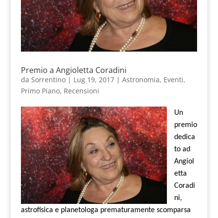
Premio a Angioletta Coradini
da
Sorrentino
|
Lug 19, 2017
|
Astronomia
,
Eventi
,
Primo Piano
,
Recensioni
Un
premio
dedica
to ad
Angiol
etta
Coradi
ni,
astrofisica e planetologa prematuramente scomparsa