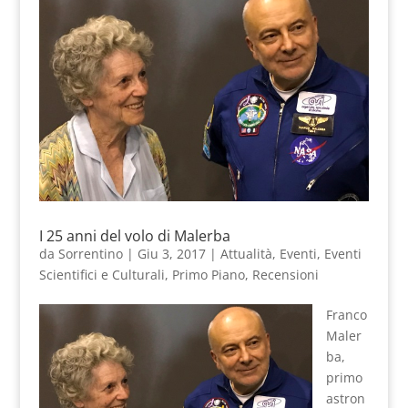
I 25 anni del volo di Malerba
da
Sorrentino
|
Giu 3, 2017
|
Attualità
,
Eventi
,
Eventi
Scientifici e Culturali
,
Primo Piano
,
Recensioni
Franco
Maler
ba,
primo
astron