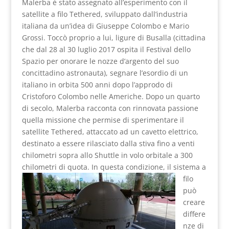
Malerba è stato assegnato all’esperimento con il
satellite a filo Tethered, sviluppato dall’industria
italiana da un’idea di Giuseppe Colombo e Mario
Grossi. Toccò proprio a lui, ligure di Busalla (cittadina
che dal 28 al 30 luglio 2017 ospita il Festival dello
Spazio per onorare le nozze d’argento del suo
concittadino astronauta), segnare l’esordio di un
italiano in orbita 500 anni dopo l’approdo di
Cristoforo Colombo nelle Americhe. Dopo un quarto
di secolo, Malerba racconta con rinnovata passione
quella missione che permise di sperimentare il
satellite Tethered, attaccato ad un cavetto elettrico,
destinato a essere rilasciato dalla stiva fino a venti
chilometri sopra allo Shuttle in volo orbitale a 300
chilometri di quota.
In questa condizione, il sistema a
filo
può
creare
differe
nze di