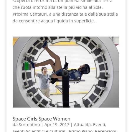
scoperta di Proxima b, un pianeta simile alla Terra
che ruota intorno alla stella più vicina al Sole,
Proxima Centauri, a una distanza tale dalla sua stella
da consentire acqua liquida in superficie.
Space Girls Space Women
da
Sorrentino
|
Apr 19, 2017
|
Attualità
,
Eventi
,
Eventi Scientifici e Culturali
,
Primo Piano
,
Recensioni