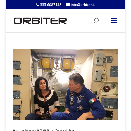
335 6087438
info@orbiter.it
Expedition 52/53 è Docufilm