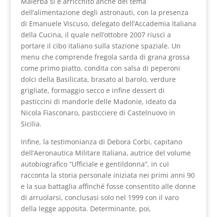
Malerba si è arricchito anche del tema
dell’alimentazione degli astronauti, con la presenza
di Emanuele Viscuso, delegato dell’Accademia Italiana
della Cucina, il quale nell’ottobre 2007 riuscì a
portare il cibo italiano sulla stazione spaziale. Un
menu che comprende fregola sarda di grana grossa
come primo piatto, condita con salsa di peperoni
dolci della Basilicata, brasato al barolo, verdure
grigliate, formaggio secco e infine dessert di
pasticcini di mandorle delle Madonie, ideato da
Nicola Fiasconaro, pasticciere di Castelnuovo in
Sicilia.
Infine, la testimonianza di Debora Corbi, capitano
dell’Aeronautica Militare Italiana, autrice del volume
autobiografico “Ufficiale e gentildonna”, in cui
racconta la storia personale iniziata nei primi anni 90
e la sua battaglia affinché fosse consentito alle donne
di arruolarsi, conclusasi solo nel 1999 con il varo
della legge apposita. Determinante, poi,