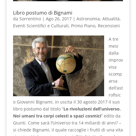
Libro postumo di Bignami
da
Sorrentino
|
Ago 26, 2017
|
Astronomia
,
Attualità
,
Eventi Scientifici e Culturali
,
Primo Piano
,
Recensioni
A tre
mesi
dalla
improv
visa
scomp
arsa
dell’ast
rofisic
o Giovanni Bignami, in uscita il 30 agosto 2017 il suo
libro postumo dal titolo “
Le rivoluzioni dell’universo.
Noi umani tra corpi celesti e spazi cosmici
” edito da
Giunti. Come sarà l’Universo tra 14 miliardi di anni? –
si chiede Bignami, il quale raccoglie i frutti di una vita